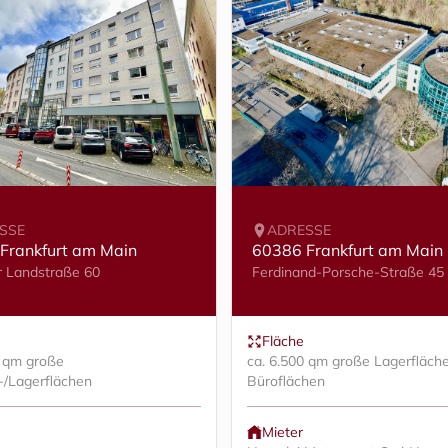
SSE
ADRESSE
Frankfurt am Main
60386 Frankfurt am Main
 Landstraße 60
Ferdinand-Porsche-Straße 45
Fläche
0 qm große
ca. 6.500 qm große Lagerfläch
-/Lagerflächen
Büroflächen
Mieter