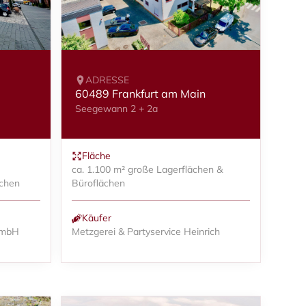
ADRESSE
60489 Frankfurt am Main
Seegewann 2 + 2a
Fläche
ca. 1.100 m² große Lagerflächen &
ächen
Büroflächen
Käufer
GmbH
Metzgerei & Partyservice Heinrich