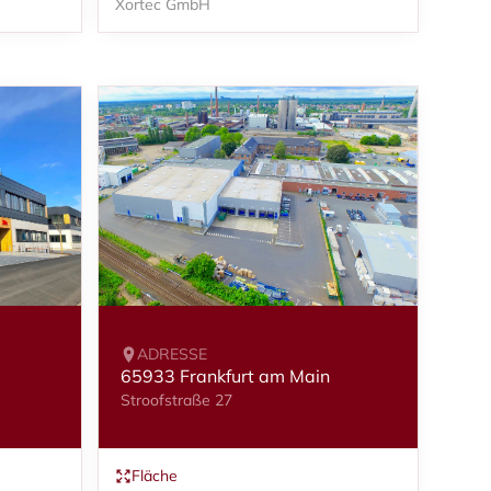
Xortec GmbH
ADRESSE
65933 Frankfurt am Main
Stroofstraße 27
Fläche