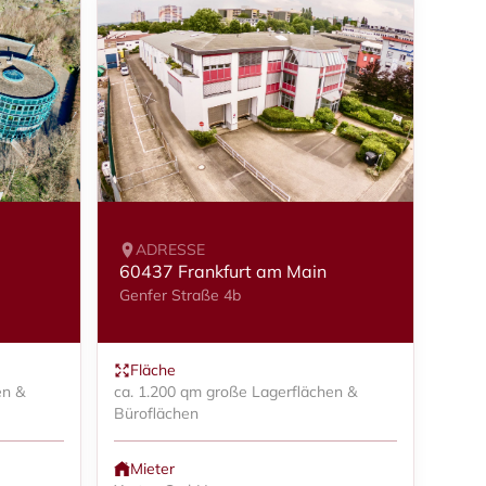
ADRESSE
60437 Frankfurt am Main
Genfer Straße 4b
Fläche
en &
ca. 1.200 qm große Lagerflächen &
Büroflächen
Mieter