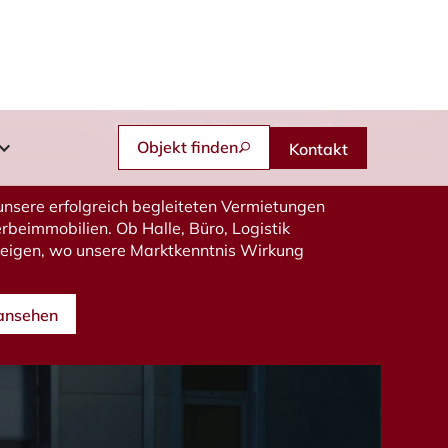
Feldbergstraße 57 | 61440 Oberursel/Ts.
Objekt finden
Kontakt
n unsere erfolgreich begleiteten Vermietungen
beimmobilien. Ob Halle, Büro, Logistik
zeigen, wo unsere Marktkenntnis Wirkung
 ansehen