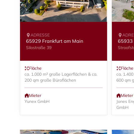
ADRESSE
ADRE
65929 Frankfurt am Main
65933 
Silostraße 39
Stroofst
Fläche
Fläche
ca. 1.000 m² große Lagerflächen & ca.
ca. 1.40
200 qm große Büroflächen
600 qm g
Mieter
Mieter
Yunex GmbH
Jones En
GmbH