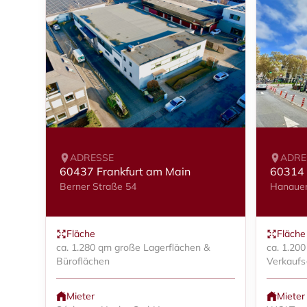
ADRESSE
ADRE
60437 Frankfurt am Main
60314 
Berner Straße 54
Hanauer
Fläche
Fläche
ca. 1.280 qm große Lagerflächen &
ca. 1.20
Büroflächen
Verkaufs
Mieter
Mieter