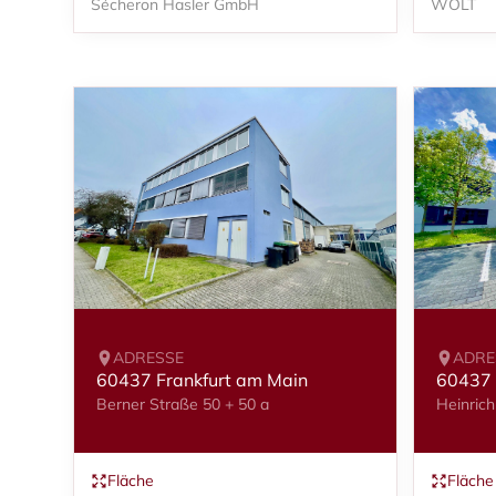
Sécheron Hasler GmbH
WOLT
ADRESSE
ADRE
60437 Frankfurt am Main
60437 
Berner Straße 50 + 50 a
Heinrich
Fläche
Fläche