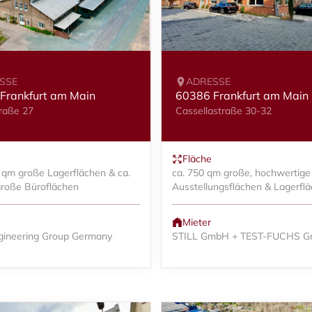
SSE
ADRESSE
Frankfurt am Main
60386 Frankfurt am Main
raße 27
Cassellastraße 30-32
Fläche
0 qm große Lagerflächen & ca.
ca. 750 qm große, hochwertige
roße Büroflächen
Ausstellungsflächen & Lagerfl
Mieter
gineering Group Germany
STILL GmbH + TEST-FUCHS 