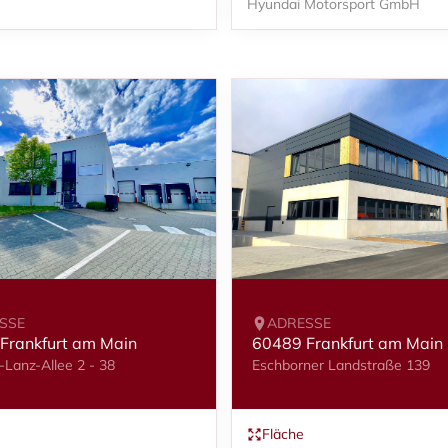
Hyundai Motorsport GmbH
SSE
ADRESSE
Frankfurt am Main
60489 Frankfurt am Main
-Lanz-Allee 2 - 38
Eschborner Landstraße 139
Fläche